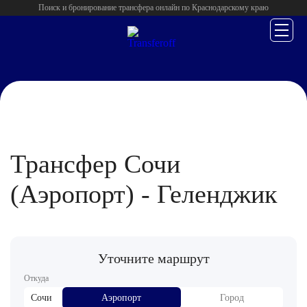
Поиск и бронирование трансфера онлайн по Краснодарскому краю
Главная
/
Сочи (Аэропорт)
/
Трансфер Сочи
(Аэропорт) - Геленджик
Уточните маршрут
Откуда
Сочи
Аэропорт
Город