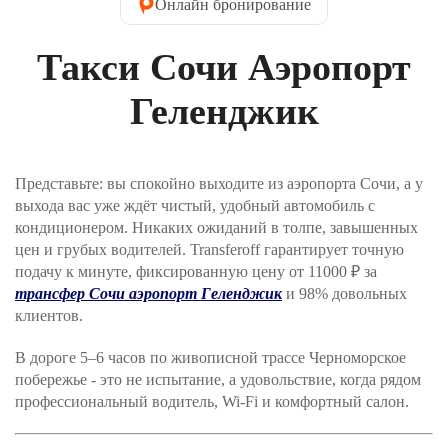
Онлайн бронирование
детское кресло предоставляется бесплатно). Далее
нужно указать контактные данные пассажира.
Введите имя, которое водитель напишет на
Такси Сочи Аэропорт
табличке при встрече, контактный телефон и Email.
На электронную почту вы получите
подтверждение заказа. Телефон пригодится, если
Геленджик
водитель не сможет найти вас в месте отправления.
Шаг №3. Укажите, как вы хотите оплатить заказ и
нажимаете кнопку «Забронировать трансфер».
Представьте: вы спокойно выходите из аэропорта Сочи, а у
Оплата производится через интернет-эквайринг
выхода вас уже ждёт чистый, удобный автомобиль с
АО "Т-БАНК" (© 2006–2025, АО «Т-Банк»,
официальный сайт https://www.tbank.ru/business/,
кондиционером. Никаких ожиданий в толпе, завышенных
лицензия ЦБ РФ № 2673).
цен и грубых водителей. Transferoff гарантирует точную
подачу к минуте, фиксированную цену от 11000 ₽ за
Шаг №4. После получения заявки, наш менеджер
трансфер Сочи аэропорт Геленджик
и 98% довольных
проверит поступление денежных средств и
клиентов.
свяжется с Вами для подверждения заказа и его
оплаты.
В дороге 5–6 часов по живописной трассе Черноморское
побережье - это не испытание, а удовольствие, когда рядом
профессиональный водитель, Wi‑Fi и комфортный салон.