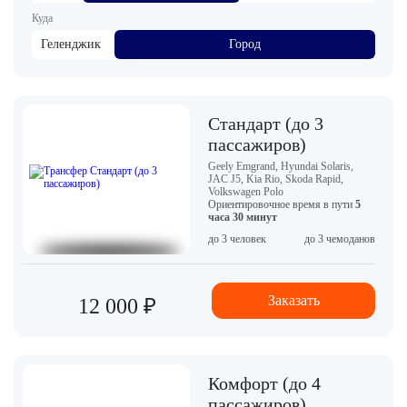
Куда
Геленджик
Город
Стандарт (до 3
пассажиров)
Geely Emgrand, Hyundai Solaris,
JAC J5, Kia Rio, Skoda Rapid,
Volkswagen Polo
Ориентировочное время в пути
5
часа 30 минут
до 3 человек
до 3 чемоданов
Заказать
12 000 ₽
Комфорт (до 4
пассажиров)