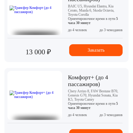
BAIC U5, Hyundai Elantra, Kia
Cerato, Mazda 6, Skoda Octavia,
Toyota Corolla
Ориентировочное время в пути
5
часа 30 минут
до 4 человек
до 3 чемоданов
Заказать
13 000 ₽
Комфорт+ (до 4
пассажиров)
Chery Arrizo 8, FAW Bestune B70,
Genesis G70, Hyundai Sonata, Kia
K5, Toyota Camry
Ориентировочное время в пути
5
часа 30 минут
до 4 человек
до 3 чемоданов