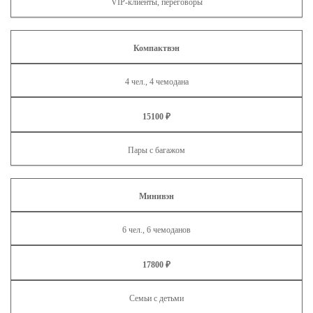
VIP‑клиенты, переговоры
Компактвэн
4 чел., 4 чемодана
15100 ₽
Пары с багажом
Минивэн
6 чел., 6 чемоданов
17800 ₽
Семьи с детьми