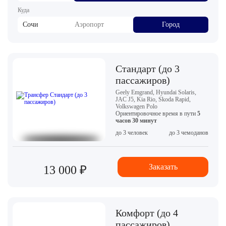
Куда
Сочи
Аэропорт
Город
Стандарт (до 3
пассажиров)
Geely Emgrand, Hyundai Solaris,
JAC J5, Kia Rio, Skoda Rapid,
Volkswagen Polo
Ориентировочное время в пути
5
часов 30 минут
до 3 человек
до 3 чемоданов
Заказать
13 000 ₽
Комфорт (до 4
пассажиров)