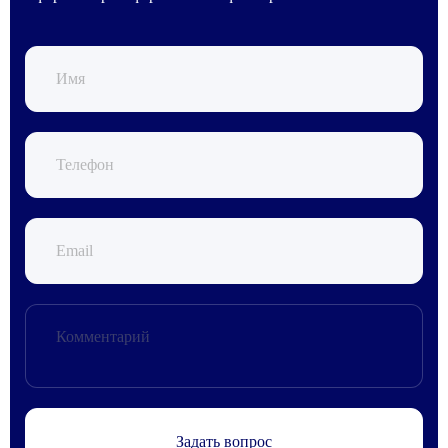
АО "Т-БАНК" (© 2006–2025, АО «Т-Банк»,
официальный сайт https://www.tbank.ru/business/,
лицензия ЦБ РФ № 2673).
Шаг №4. После получения заявки, наш менеджер
проверит поступление денежных средств и
свяжется с Вами для подверждения заказа и его
оплаты.
Задать вопрос