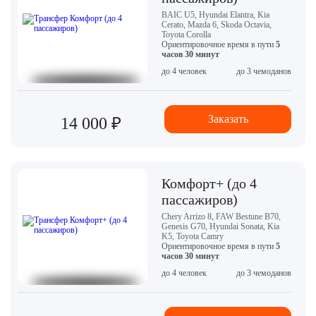
BAIC U5, Hyundai Elantra, Kia
Cerato, Mazda 6, Skoda Octavia,
Toyota Corolla
Ориентировочное время в пути
5
часов 30 минут
до 4 человек
до 3 чемоданов
Заказать
14 000 ₽
Комфорт+ (до 4
пассажиров)
Chery Arrizo 8, FAW Bestune B70,
Genesis G70, Hyundai Sonata, Kia
K5, Toyota Camry
Ориентировочное время в пути
5
часов 30 минут
до 4 человек
до 3 чемоданов