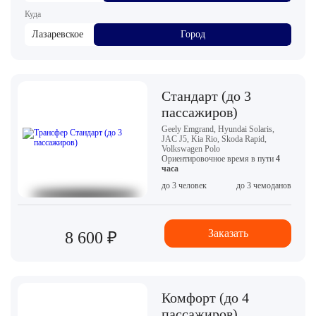
Куда
Лазаревское
Город
Стандарт (до 3
пассажиров)
Geely Emgrand, Hyundai Solaris,
JAC J5, Kia Rio, Skoda Rapid,
Volkswagen Polo
Ориентировочное время в пути
4
часа
до 3 человек
до 3 чемоданов
Заказать
8 600 ₽
Комфорт (до 4
пассажиров)