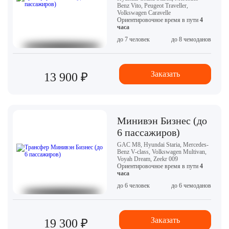
Benz Vito, Peugeot Traveller,
Volkswagen Caravelle
Ориентировочное время в пути
4
часа
до 7 человек
до 8 чемоданов
Заказать
13 900 ₽
Минивэн Бизнес (до
6 пассажиров)
GAC M8, Hyundai Staria, Mercedes-
Benz V-class, Volkswagen Multivan,
Voyah Dream, Zeekr 009
Ориентировочное время в пути
4
часа
до 6 человек
до 6 чемоданов
Заказать
19 300 ₽