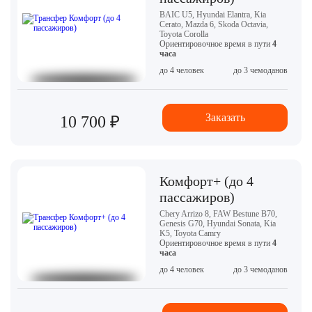
BAIC U5, Hyundai Elantra, Kia
Cerato, Mazda 6, Skoda Octavia,
Toyota Corolla
Ориентировочное время в пути
4
часа
до 4 человек
до 3 чемоданов
Заказать
10 700 ₽
Комфорт+ (до 4
пассажиров)
Chery Arrizo 8, FAW Bestune B70,
Genesis G70, Hyundai Sonata, Kia
K5, Toyota Camry
Ориентировочное время в пути
4
часа
до 4 человек
до 3 чемоданов