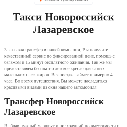
нужно указать контактные данные пассажира.
Введите имя, которое водитель напишет на
Такси Новороссийск
табличке при встрече, контактный телефон и Email.
На электронную почту вы получите
подтверждение заказа. Телефон пригодится, если
Лазаревское
водитель не сможет найти вас в месте отправления.
Шаг №3. Укажите, как вы хотите оплатить заказ и
нажимаете кнопку «Забронировать трансфер».
Заказывая трансфер в нашей компании, Вы получите
Оплата производится через интернет-эквайринг
качественный сервис по фиксированной цене, помощь с
АО "Т-БАНК" (© 2006–2025, АО «Т-Банк»,
официальный сайт https://www.tbank.ru/business/,
багажом и 15 минут бесплатного ожидания. Так же мы
лицензия ЦБ РФ № 2673).
предоставляем бесплатно детское кресло для самых
маленьких пассажиров. Вся поездка займет примерно 4
Шаг №4. После получения заявки, наш менеджер
часа. Во время путешествия, Вы можете насладиться
проверит поступление денежных средств и
красивыми видами из окна нашего автомобиля.
свяжется с Вами для подверждения заказа и его
оплаты.
Трансфер Новороссийск
Лазаревское
Выбрав нужный маршрут и подходящий по вместимости и