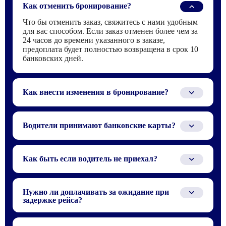
Как отменить бронирование?
Что бы отменить заказ, свяжитесь с нами удобным
для вас способом. Если заказ отменен более чем за
24 часов до времени указанного в заказе,
предоплата будет полностью возвращена в срок 10
банковских дней.
Как внести изменения в бронирование?
Для того что бы внести изменения в заказ,
свяжитесь с нами по телефону или электронной
Водители принимают банковские карты?
почте, которые указаны в бронирование.
Водителю можно заплатить только наличными или
по QR-коду через СБП.
Как быть если водитель не приехал?
Ситуация при которой водитель не приехал,
случаются крайне редко, зачастую из-за того, что не
Нужно ли доплачивать за ожидание при
получается найти или связаться с водителем в
задержке рейса?
аэропорту. В таком случае, мы рекомендуем
подождать 15 - 30 минут, возможно, водитель
Нет, водитель следит за прилетом по номеру рейса,
попал в пробку. Если водителя нет на месте по
и если рейс задерживается, он приедет позже.