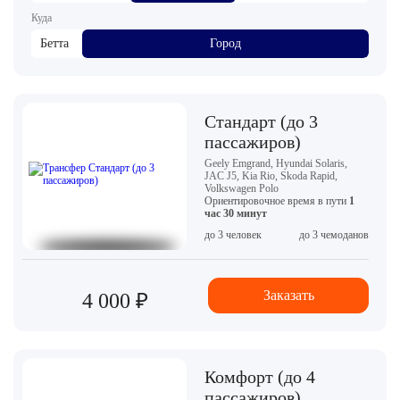
Куда
Бетта
Город
Стандарт (до 3
пассажиров)
Geely Emgrand, Hyundai Solaris,
JAC J5, Kia Rio, Skoda Rapid,
Volkswagen Polo
Ориентировочное время в пути
1
час 30 минут
до 3 человек
до 3 чемоданов
Заказать
4 000 ₽
Комфорт (до 4
пассажиров)