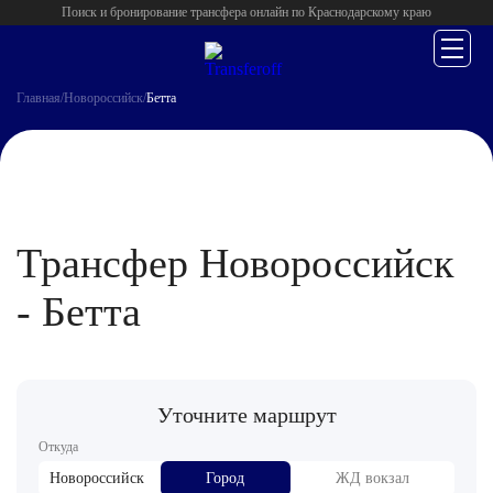
Поиск и бронирование трансфера онлайн по Краснодарскому краю
Главная
/
Новороссийск
/
Бетта
Трансфер Новороссийск
- Бетта
Уточните маршрут
Откуда
Новороссийск
Город
ЖД вокзал