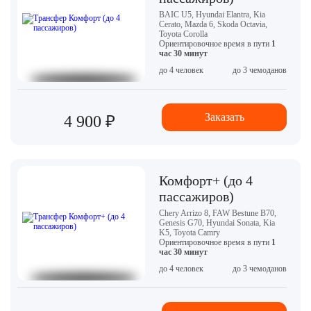
BAIC U5, Hyundai Elantra, Kia
Cerato, Mazda 6, Skoda Octavia,
Toyota Corolla
Ориентировочное время в пути
1
час 30 минут
до 4 человек
до 3 чемоданов
Заказать
4 900 ₽
Комфорт+ (до 4
пассажиров)
Chery Arrizo 8, FAW Bestune B70,
Genesis G70, Hyundai Sonata, Kia
K5, Toyota Camry
Ориентировочное время в пути
1
час 30 минут
до 4 человек
до 3 чемоданов