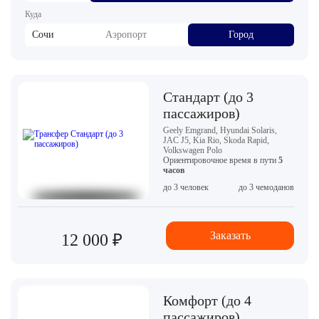
Куда
Сочи
Аэропорт
Город
Стандарт (до 3
пассажиров)
Geely Emgrand, Hyundai Solaris,
JAC J5, Kia Rio, Skoda Rapid,
Volkswagen Polo
Ориентировочное время в пути
5
часов
до 3 человек
до 3 чемоданов
Заказать
12 000 ₽
Комфорт (до 4
пассажиров)