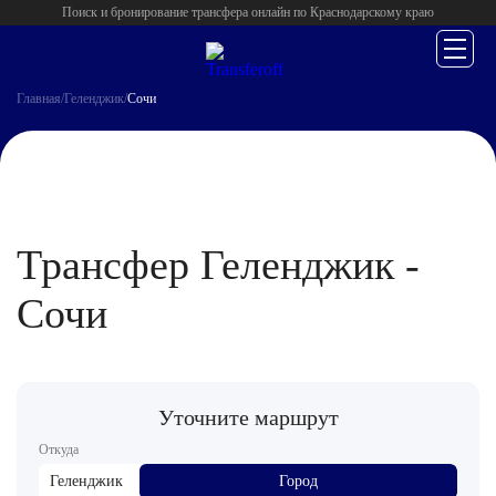
Поиск и бронирование трансфера онлайн по Краснодарскому краю
Главная
/
Геленджик
/
Сочи
Трансфер Геленджик -
Сочи
Уточните маршрут
Откуда
Геленджик
Город