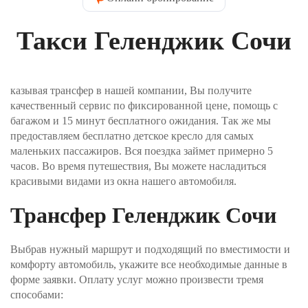
нужно указать контактные данные пассажира.
Введите имя, которое водитель напишет на
Такси Геленджик Сочи
табличке при встрече, контактный телефон и Email.
На электронную почту вы получите
подтверждение заказа. Телефон пригодится, если
водитель не сможет найти вас в месте отправления.
казывая трансфер в нашей компании, Вы получите
Шаг №3. Укажите, как вы хотите оплатить заказ и
качественный сервис по фиксированной цене, помощь с
нажимаете кнопку «Забронировать трансфер».
багажом и 15 минут бесплатного ожидания. Так же мы
Оплата производится через интернет-эквайринг
предоставляем бесплатно детское кресло для самых
АО "Т-БАНК" (© 2006–2025, АО «Т-Банк»,
официальный сайт https://www.tbank.ru/business/,
маленьких пассажиров. Вся поездка займет примерно 5
лицензия ЦБ РФ № 2673).
часов. Во время путешествия, Вы можете насладиться
красивыми видами из окна нашего автомобиля.
Шаг №4. После получения заявки, наш менеджер
проверит поступление денежных средств и
Трансфер Геленджик Сочи
свяжется с Вами для подверждения заказа и его
оплаты.
Выбрав нужный маршрут и подходящий по вместимости и
комфорту автомобиль, укажите все необходимые данные в
форме заявки. Оплату услуг можно произвести тремя
способами: