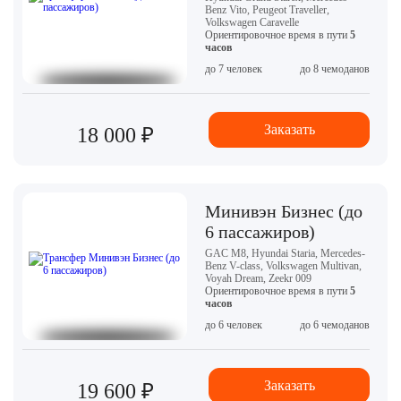
Benz Vito, Peugeot Traveller,
Volkswagen Caravelle
Ориентировочное время в пути
5
часов
до 7 человек
до 8 чемоданов
Заказать
18 000 ₽
Минивэн Бизнес (до
6 пассажиров)
GAC M8, Hyundai Staria, Mercedes-
Benz V-class, Volkswagen Multivan,
Voyah Dream, Zeekr 009
Ориентировочное время в пути
5
часов
до 6 человек
до 6 чемоданов
Заказать
19 600 ₽