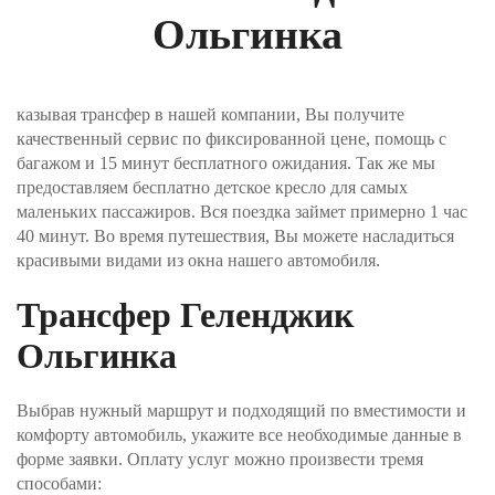
подтверждение заказа. Телефон пригодится, если
Ольгинка
водитель не сможет найти вас в месте отправления.
Шаг №3. Укажите, как вы хотите оплатить заказ и
нажимаете кнопку «Забронировать трансфер».
казывая трансфер в нашей компании, Вы получите
Оплата производится через интернет-эквайринг
качественный сервис по фиксированной цене, помощь с
АО "Т-БАНК" (© 2006–2025, АО «Т-Банк»,
официальный сайт https://www.tbank.ru/business/,
багажом и 15 минут бесплатного ожидания. Так же мы
лицензия ЦБ РФ № 2673).
предоставляем бесплатно детское кресло для самых
маленьких пассажиров. Вся поездка займет примерно 1 час
Шаг №4. После получения заявки, наш менеджер
40 минут. Во время путешествия, Вы можете насладиться
проверит поступление денежных средств и
красивыми видами из окна нашего автомобиля.
свяжется с Вами для подверждения заказа и его
оплаты.
Трансфер Геленджик
Ольгинка
Выбрав нужный маршрут и подходящий по вместимости и
комфорту автомобиль, укажите все необходимые данные в
форме заявки. Оплату услуг можно произвести тремя
способами: