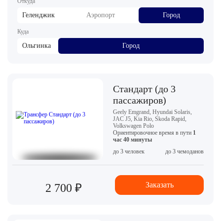
Откуда
Геленджик
Аэропорт
Город
Куда
Ольгинка
Город
Стандарт (до 3
пассажиров)
Geely Emgrand, Hyundai Solaris,
JAC J5, Kia Rio, Skoda Rapid,
Volkswagen Polo
Ориентировочное время в пути
1
час 40 минуты
до 3 человек
до 3 чемоданов
Заказать
2 700 ₽