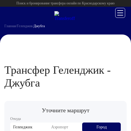
Поиск и бронирование трансфера онлайн по Краснодарскому краю
Главная
/
Геленджик
/
Джубга
Трансфер Геленджик -
Джубга
Уточните маршрут
Откуда
Геленджик
Аэропорт
Город