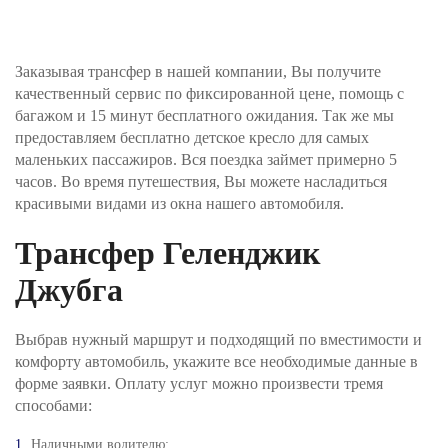
Шаг №3. Укажите, как вы хотите оплатить заказ и
нажимаете кнопку «Забронировать трансфер».
Оплата производится через интернет-эквайринг
Заказывая трансфер в нашей компании, Вы получите
АО "Т-БАНК" (© 2006–2025, АО «Т-Банк»,
официальный сайт https://www.tbank.ru/business/,
качественный сервис по фиксированной цене, помощь с
лицензия ЦБ РФ № 2673).
багажом и 15 минут бесплатного ожидания. Так же мы
предоставляем бесплатно детское кресло для самых
Шаг №4. После получения заявки, наш менеджер
маленьких пассажиров. Вся поездка займет примерно 5
проверит поступление денежных средств и
часов. Во время путешествия, Вы можете насладиться
свяжется с Вами для подверждения заказа и его
оплаты.
красивыми видами из окна нашего автомобиля.
Трансфер Геленджик
Джубга
Выбрав нужный маршрут и подходящий по вместимости и
комфорту автомобиль, укажите все необходимые данные в
форме заявки. Оплату услуг можно произвести тремя
способами:
Наличными водителю;