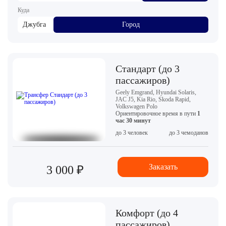
Куда
Джубга
Город
Стандарт (до 3
пассажиров)
Geely Emgrand, Hyundai Solaris,
JAC J5, Kia Rio, Skoda Rapid,
Volkswagen Polo
Ориентировочное время в пути
1
час 30 минут
до 3 человек
до 3 чемоданов
Заказать
3 000 ₽
Комфорт (до 4
пассажиров)