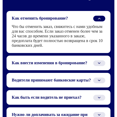
Как отменить бронирование?
Что бы отменить заказ, свяжитесь с нами удобным
для вас способом. Если заказ отменен более чем за
24 часов до времени указанного в заказе,
предоплата будет полностью возвращена в срок 10
банковских дней.
Как внести изменения в бронирование?
Для того что бы внести изменения в заказ,
свяжитесь с нами по телефону или электронной
Водители принимают банковские карты?
почте, которые указаны в бронирование.
Водителю можно заплатить только наличными или
по QR-коду через СБП.
Как быть если водитель не приехал?
Ситуация при которой водитель не приехал,
случаются крайне редко, зачастую из-за того, что не
Нужно ли доплачивать за ожидание при
получается найти или связаться с водителем в