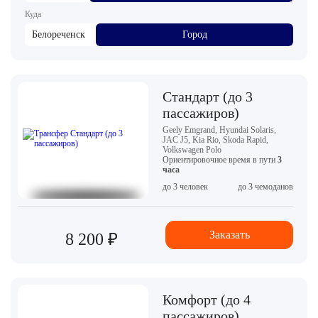
Куда
Белореченск
Город
Стандарт (до 3
пассажиров)
Geely Emgrand, Hyundai Solaris,
JAC J5, Kia Rio, Skoda Rapid,
Volkswagen Polo
Ориентировочное время в пути
3
часа
до 3 человек
до 3 чемоданов
Заказать
8 200 ₽
Комфорт (до 4
пассажиров)