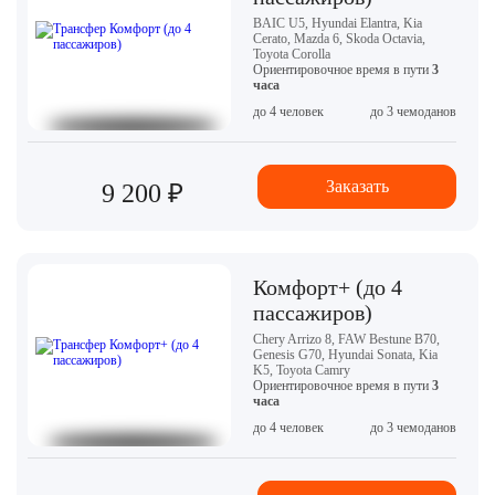
BAIC U5, Hyundai Elantra, Kia
Cerato, Mazda 6, Skoda Octavia,
Toyota Corolla
Ориентировочное время в пути
3
часа
до 4 человек
до 3 чемоданов
Заказать
9 200 ₽
Комфорт+ (до 4
пассажиров)
Chery Arrizo 8, FAW Bestune B70,
Genesis G70, Hyundai Sonata, Kia
K5, Toyota Camry
Ориентировочное время в пути
3
часа
до 4 человек
до 3 чемоданов