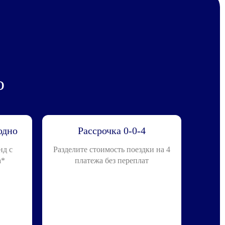
о
одно
Рассрочка 0-0-4
нд с
Разделите стоимость поездки на 4
а*
платежа без переплат