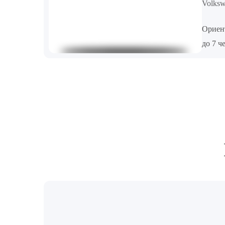
Volksw
Ориен
до 7 ч