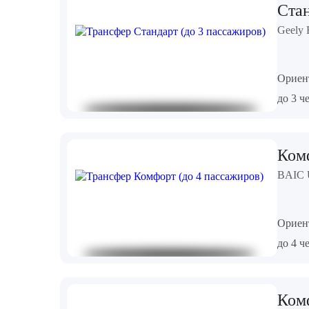
Стан
Geely 
Ориен
до 3 ч
Комф
BAIC U
Ориен
до 4 ч
Комф