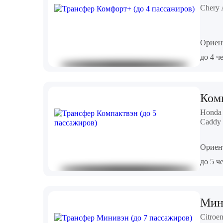
Chery 
Ориен
до 4 ч
Комп
Honda 
Caddy
Ориен
до 5 ч
Мини
Citroe