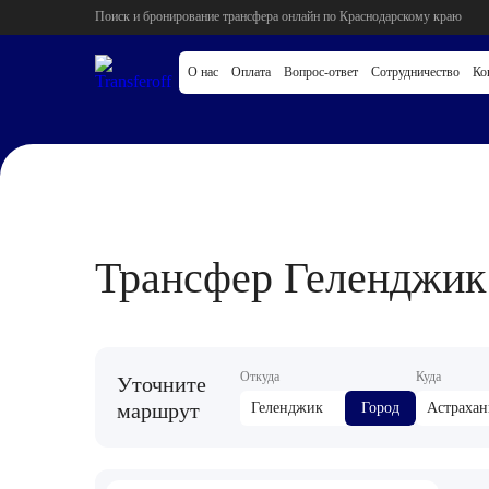
Поиск и бронирование трансфера онлайн по Краснодарскому краю
О нас
Оплата
Вопрос-ответ
Сотрудничество
Ко
Главная
/
Геленджик
/
Трансфер Геленджик 
Откуда
Куда
Уточните
маршрут
Геленджик
Город
Астрахан