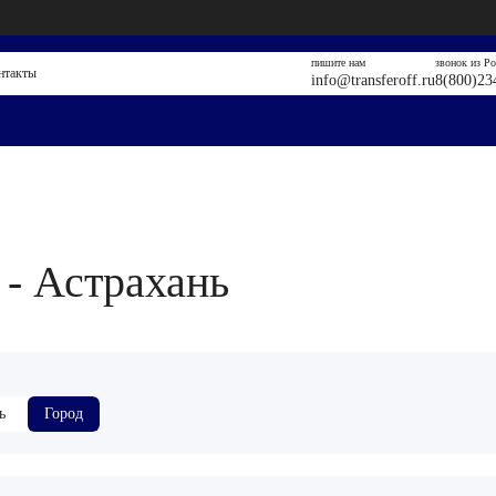
пишите нам
звонок из Р
нтакты
info@transferoff.ru
8(800)23
- Астрахань
ь
Город