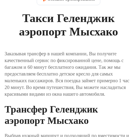
нужно указать контактные данные пассажира.
Введите имя, которое водитель напишет на
Такси Геленджик
табличке при встрече, контактный телефон и Email.
На электронную почту вы получите
подтверждение заказа. Телефон пригодится, если
аэропорт Мысхако
водитель не сможет найти вас в месте отправления.
Шаг №3. Укажите, как вы хотите оплатить заказ и
нажимаете кнопку «Забронировать трансфер».
Заказывая трансфер в нашей компании, Вы получите
Оплата производится через интернет-эквайринг
качественный сервис по фиксированной цене, помощь с
АО "Т-БАНК" (© 2006–2025, АО «Т-Банк»,
официальный сайт https://www.tbank.ru/business/,
багажом и 60 минут бесплатного ожидания. Так же мы
лицензия ЦБ РФ № 2673).
предоставляем бесплатно детское кресло для самых
маленьких пассажиров. Вся поездка займет примерно 1 час
Шаг №4. После получения заявки, наш менеджер
20 минут. Во время путешествия, Вы можете насладиться
проверит поступление денежных средств и
красивыми видами из окна нашего автомобиля.
свяжется с Вами для подверждения заказа и его
оплаты.
Трансфер Геленджик
аэропорт Мысхако
Выбрав нужный маршрут и подходящий по вместимости и