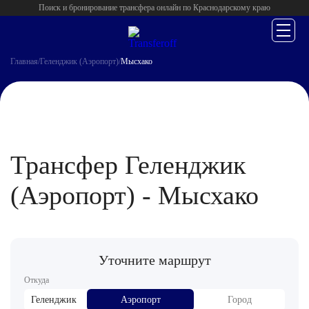
Поиск и бронирование трансфера онлайн по Краснодарскому краю
Главная
/
Геленджик (Аэропорт)
/
Мысхако
Трансфер Геленджик
(Аэропорт) - Мысхако
Уточните маршрут
Откуда
Геленджик
Аэропорт
Город