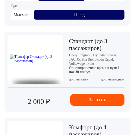
Куда
Мысхако
Город
Стандарт (до 3
пассажиров)
Geely Emgrand, Hyundai Solaris,
JAC J5, Kia Rio, Skoda Rapid,
Volkswagen Polo
Ориентировочное время в пути
1
час 30 минут
до 3 человек
до 3 чемоданов
Заказать
2 000 ₽
Комфорт (до 4
пассажиров)