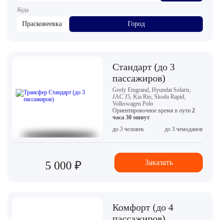
Куда
Прасковеевка
Город
Стандарт (до 3
пассажиров)
Geely Emgrand, Hyundai Solaris,
JAC J5, Kia Rio, Skoda Rapid,
Volkswagen Polo
Ориентировочное время в пути
2
часа 30 минут
до 3 человек
до 3 чемоданов
Заказать
5 000 ₽
Комфорт (до 4
пассажиров)