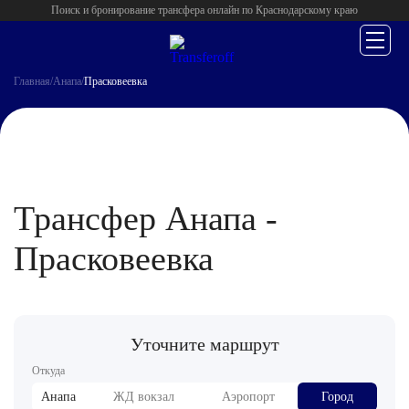
Поиск и бронирование трансфера онлайн по Краснодарскому краю
Главная
/
Анапа
/
Прасковеевка
Трансфер Анапа -
Прасковеевка
Уточните маршрут
Откуда
Анапа
ЖД вокзал
Аэропорт
Город