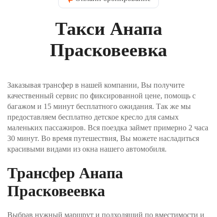
нужно указать контактные данные пассажира.
Введите имя, которое водитель напишет на
Такси Анапа
табличке при встрече, контактный телефон и Email.
На электронную почту вы получите
подтверждение заказа. Телефон пригодится, если
Прасковеевка
водитель не сможет найти вас в месте отправления.
Шаг №3. Укажите, как вы хотите оплатить заказ и
нажимаете кнопку «Забронировать трансфер».
Заказывая трансфер в нашей компании, Вы получите
Оплата производится через интернет-эквайринг
качественный сервис по фиксированной цене, помощь с
АО "Т-БАНК" (© 2006–2025, АО «Т-Банк»,
официальный сайт https://www.tbank.ru/business/,
багажом и 15 минут бесплатного ожидания. Так же мы
лицензия ЦБ РФ № 2673).
предоставляем бесплатно детское кресло для самых
маленьких пассажиров. Вся поездка займет примерно 2 часа
Шаг №4. После получения заявки, наш менеджер
30 минут. Во время путешествия, Вы можете насладиться
проверит поступление денежных средств и
красивыми видами из окна нашего автомобиля.
свяжется с Вами для подверждения заказа и его
оплаты.
Трансфер Анапа
Прасковеевка
Выбрав нужный маршрут и подходящий по вместимости и