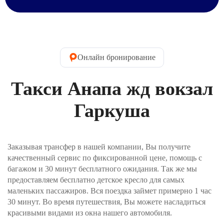
Шаг №2. Укажите общее количество пассажиров.
Внимание! Дети считаются полноценными
пассажирами. При оформлении заказа вы сможете
заказать необходимые детские кресла, водитель
обязательно их возьмет с собой (одно
Онлайн бронирование
детское кресло предоставляется бесплатно). Далее
нужно указать контактные данные пассажира.
Введите имя, которое водитель напишет на
Такси Анапа жд вокзал
табличке при встрече, контактный телефон и Email.
На электронную почту вы получите
подтверждение заказа. Телефон пригодится, если
Гаркуша
водитель не сможет найти вас в месте отправления.
Шаг №3. Укажите, как вы хотите оплатить заказ и
нажимаете кнопку «Забронировать трансфер».
Заказывая трансфер в нашей компании, Вы получите
Оплата производится через интернет-эквайринг
качественный сервис по фиксированной цене, помощь с
АО "Т-БАНК" (© 2006–2025, АО «Т-Банк»,
официальный сайт https://www.tbank.ru/business/,
багажом и 30 минут бесплатного ожидания. Так же мы
лицензия ЦБ РФ № 2673).
предоставляем бесплатно детское кресло для самых
маленьких пассажиров. Вся поездка займет примерно 1 час
Шаг №4. После получения заявки, наш менеджер
30 минут. Во время путешествия, Вы можете насладиться
проверит поступление денежных средств и
красивыми видами из окна нашего автомобиля.
свяжется с Вами для подверждения заказа и его
оплаты.