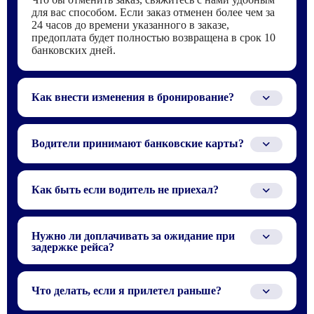
для вас способом. Если заказ отменен более чем за
24 часов до времени указанного в заказе,
предоплата будет полностью возвращена в срок 10
банковских дней.
Как внести изменения в бронирование?
Для того что бы внести изменения в заказ,
свяжитесь с нами по телефону или электронной
Водители принимают банковские карты?
почте, которые указаны в бронирование.
Водителю можно заплатить только наличными или
по QR-коду через СБП.
Как быть если водитель не приехал?
Ситуация при которой водитель не приехал,
случаются крайне редко, зачастую из-за того, что не
Нужно ли доплачивать за ожидание при
получается найти или связаться с водителем в
задержке рейса?
аэропорту. В таком случае, мы рекомендуем
подождать 15 - 30 минут, возможно, водитель
Нет, водитель следит за прилетом по номеру рейса,
попал в пробку. Если водителя нет на месте по
и если рейс задерживается, он приедет позже.
Что делать, если я прилетел раньше?
истечении 30 минут, закажите такси в аэропорту
или у администратора отеля. По приезду домой