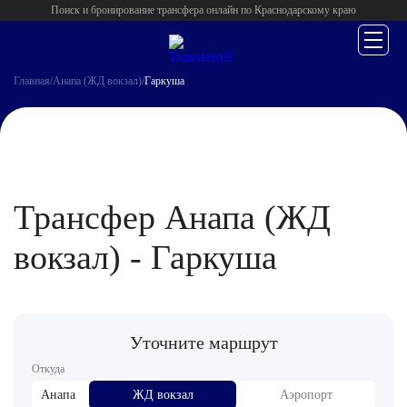
Поиск и бронирование трансфера онлайн по Краснодарскому краю
Главная
/
Анапа (ЖД вокзал)
/
Гаркуша
Трансфер Анапа (ЖД
вокзал) - Гаркуша
Уточните маршрут
Откуда
Анапа
ЖД вокзал
Аэропорт