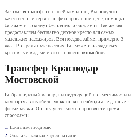
Шаг №3. Укажите, как вы хотите оплатить заказ и
нажимаете кнопку «Забронировать трансфер».
Заказывая трансфер в нашей компании, Вы получите
Оплата производится через интернет-эквайринг
качественный сервис по фиксированной цене, помощь с
АО "Т-БАНК" (© 2006–2025, АО «Т-Банк»,
официальный сайт https://www.tbank.ru/business/,
багажом и 15 минут бесплатного ожидания. Так же мы
лицензия ЦБ РФ № 2673).
предоставляем бесплатно детское кресло для самых
маленьких пассажиров. Вся поездка займет примерно 3
Шаг №4. После получения заявки, наш менеджер
часа. Во время путешествия, Вы можете насладиться
проверит поступление денежных средств и
красивыми видами из окна нашего автомобиля.
свяжется с Вами для подверждения заказа и его
оплаты.
Трансфер Краснодар
Мостовской
Выбрав нужный маршрут и подходящий по вместимости и
комфорту автомобиль, укажите все необходимые данные в
форме заявки. Оплату услуг можно произвести тремя
способами:
Наличными водителю;
Оплата банковской картой на сайте;