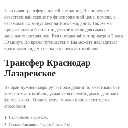
Шаг №3. Укажите, как вы хотите оплатить заказ и
нажимаете кнопку «Забронировать трансфер».
Заказывая трансфер в нашей компании, Вы получите
Оплата производится через интернет-эквайринг
качественный сервис по фиксированной цене, помощь с
АО "Т-БАНК" (© 2006–2025, АО «Т-Банк»,
официальный сайт https://www.tbank.ru/business/,
багажом и 15 минут бесплатного ожидания. Так же мы
лицензия ЦБ РФ № 2673).
предоставляем бесплатно детское кресло для самых
маленьких пассажиров. Вся поездка займет примерно 2 часа
Шаг №4. После получения заявки, наш менеджер
30 минут. Во время путешествия, Вы можете насладиться
проверит поступление денежных средств и
красивыми видами из окна нашего автомобиля.
свяжется с Вами для подверждения заказа и его
оплаты.
Трансфер Краснодар
Лазаревское
Выбрав нужный маршрут и подходящий по вместимости и
комфорту автомобиль, укажите все необходимые данные в
форме заявки. Оплату услуг можно произвести тремя
способами:
Наличными водителю;
Оплата банковской картой на сайте;