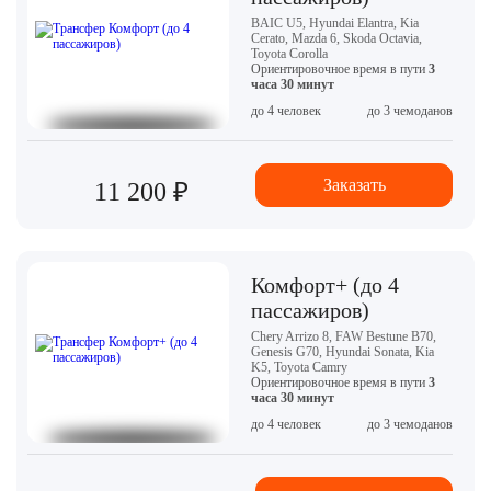
BAIC U5, Hyundai Elantra, Kia
Cerato, Mazda 6, Skoda Octavia,
Toyota Corolla
Ориентировочное время в пути
3
часа 30 минут
до 4 человек
до 3 чемоданов
Заказать
11 200 ₽
Комфорт+ (до 4
пассажиров)
Chery Arrizo 8, FAW Bestune B70,
Genesis G70, Hyundai Sonata, Kia
K5, Toyota Camry
Ориентировочное время в пути
3
часа 30 минут
до 4 человек
до 3 чемоданов