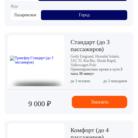
Куда
Лазаревское
Город
Стандарт (до 3
пассажиров)
Geely Emgrand, Hyundai Solaris,
JAC J5, Kia Rio, Skoda Rapid,
Volkswagen Polo
Ориентировочное время в пути
3
часа 30 минут
до 3 человек
до 3 чемоданов
Заказать
9 000 ₽
Комфорт (до 4
пассажиров)