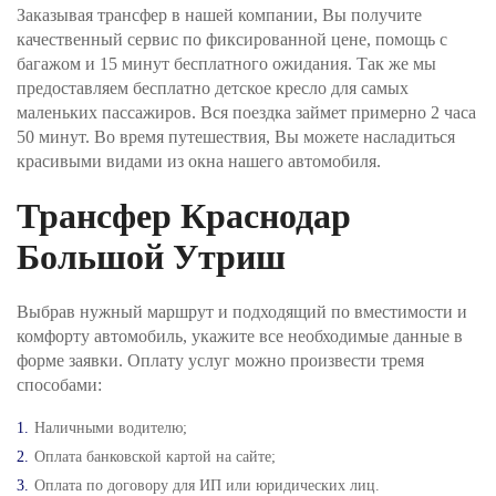
Заказывая трансфер в нашей компании, Вы получите
Оплата производится через интернет-эквайринг
качественный сервис по фиксированной цене, помощь с
АО "Т-БАНК" (© 2006–2025, АО «Т-Банк»,
официальный сайт https://www.tbank.ru/business/,
багажом и 15 минут бесплатного ожидания. Так же мы
лицензия ЦБ РФ № 2673).
предоставляем бесплатно детское кресло для самых
маленьких пассажиров. Вся поездка займет примерно 2 часа
Шаг №4. После получения заявки, наш менеджер
50 минут. Во время путешествия, Вы можете насладиться
проверит поступление денежных средств и
красивыми видами из окна нашего автомобиля.
свяжется с Вами для подверждения заказа и его
оплаты.
Трансфер Краснодар
Большой Утриш
Выбрав нужный маршрут и подходящий по вместимости и
комфорту автомобиль, укажите все необходимые данные в
форме заявки. Оплату услуг можно произвести тремя
способами:
Наличными водителю;
Оплата банковской картой на сайте;
Оплата по договору для ИП или юридических лиц.