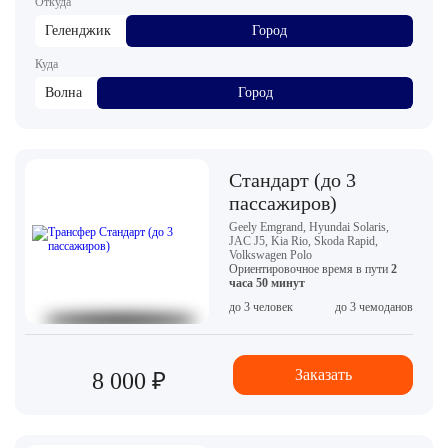
Откуда
Геленджик
Город
Куда
Волна
Город
Стандарт (до 3
пассажиров)
Geely Emgrand, Hyundai Solaris,
JAC J5, Kia Rio, Skoda Rapid,
Volkswagen Polo
Ориентировочное время в пути
2
часа 50 минут
до 3 человек
до 3 чемоданов
Заказать
8 000 ₽