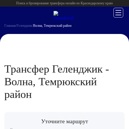
Поиск и бронирование трансфера онлайн по Краснодарскому краю
Главная
/
Геленджик
/
Волна, Темрюкский район
Трансфер Геленджик -
Волна, Темрюкский
район
Уточните маршрут