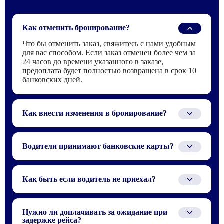
Как отменить бронирование?
Что бы отменить заказ, свяжитесь с нами удобным
для вас способом. Если заказ отменен более чем за
24 часов до времени указанного в заказе,
предоплата будет полностью возвращена в срок 10
банковских дней.
Как внести изменения в бронирование?
Для того что бы внести изменения в заказ,
свяжитесь с нами по телефону или электронной
Водители принимают банковские карты?
почте, которые указаны в бронирование.
Водителю можно заплатить только наличными или
по QR-коду через СБП.
Как быть если водитель не приехал?
Ситуация при которой водитель не приехал,
случаются крайне редко, зачастую из-за того, что не
Нужно ли доплачивать за ожидание при
получается найти или связаться с водителем в
задержке рейса?