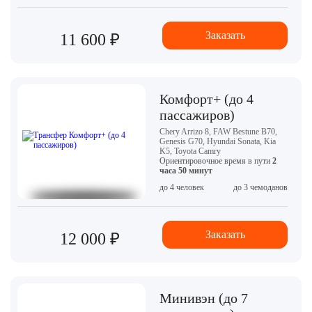
Заказать
11 600 ₽
Комфорт+ (до 4
пассажиров)
Chery Arrizo 8, FAW Bestune B70,
Genesis G70, Hyundai Sonata, Kia
K5, Toyota Camry
Ориентировочное время в пути
2
часа 50 минут
до 4 человек
до 3 чемоданов
Заказать
12 000 ₽
Минивэн (до 7