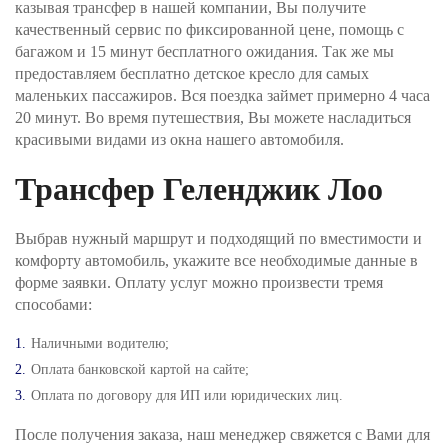
казывая трансфер в нашей компании, Вы получите
Шаг №3. Укажите, как вы хотите оплатить заказ и
качественный сервис по фиксированной цене, помощь с
нажимаете кнопку «Забронировать трансфер».
багажом и 15 минут бесплатного ожидания. Так же мы
Оплата производится через интернет-эквайринг
предоставляем бесплатно детское кресло для самых
АО "Т-БАНК" (© 2006–2025, АО «Т-Банк»,
официальный сайт https://www.tbank.ru/business/,
маленьких пассажиров. Вся поездка займет примерно 4 часа
лицензия ЦБ РФ № 2673).
20 минут. Во время путешествия, Вы можете насладиться
красивыми видами из окна нашего автомобиля.
Шаг №4. После получения заявки, наш менеджер
проверит поступление денежных средств и
Трансфер Геленджик Лоо
свяжется с Вами для подверждения заказа и его
оплаты.
Выбрав нужный маршрут и подходящий по вместимости и
комфорту автомобиль, укажите все необходимые данные в
форме заявки. Оплату услуг можно произвести тремя
способами:
Наличными водителю;
Оплата банковской картой на сайте;
Оплата по договору для ИП или юридических лиц.
После получения заказа, наш менеджер свяжется с Вами для