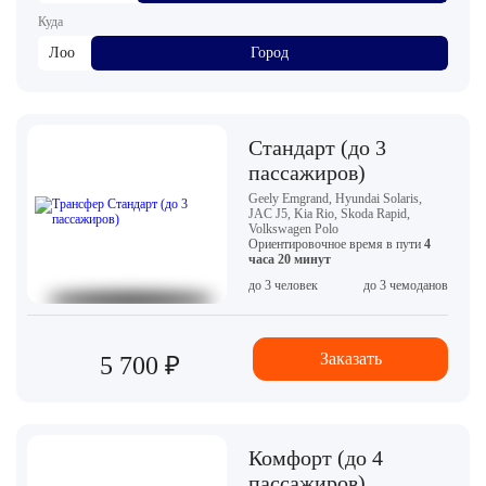
Куда
Лоо
Город
Стандарт (до 3
пассажиров)
Geely Emgrand, Hyundai Solaris,
JAC J5, Kia Rio, Skoda Rapid,
Volkswagen Polo
Ориентировочное время в пути
4
часа 20 минут
до 3 человек
до 3 чемоданов
Заказать
5 700 ₽
Комфорт (до 4
пассажиров)