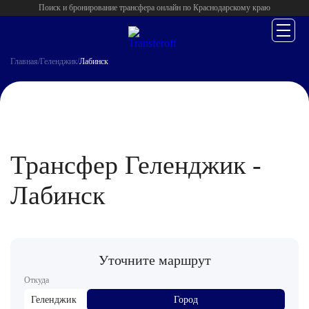
Поиск и бронирование трансфера онлайн по Краснодарскому краю
Главная
/
Геленджик
/
Лабинск
Трансфер Геленджик -
Лабинск
Уточните маршрут
Откуда
Геленджик
Город