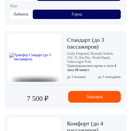
Куда
Лабинск
Город
Стандарт (до 3
пассажиров)
Geely Emgrand, Hyundai Solaris,
JAC J5, Kia Rio, Skoda Rapid,
Volkswagen Polo
Ориентировочное время в пути
4
часа 40 минут
до 3 человек
до 3 чемоданов
Заказать
7 500 ₽
Комфорт (до 4
пассажиров)