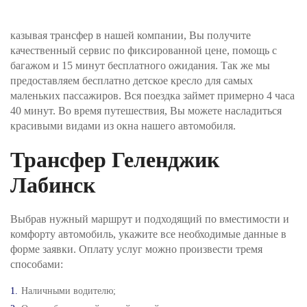
Шаг №3. Укажите, как вы хотите оплатить заказ и
нажимаете кнопку «Забронировать трансфер».
казывая трансфер в нашей компании, Вы получите
Оплата производится через интернет-эквайринг
качественный сервис по фиксированной цене, помощь с
АО "Т-БАНК" (© 2006–2025, АО «Т-Банк»,
официальный сайт https://www.tbank.ru/business/,
багажом и 15 минут бесплатного ожидания. Так же мы
лицензия ЦБ РФ № 2673).
предоставляем бесплатно детское кресло для самых
маленьких пассажиров. Вся поездка займет примерно 4 часа
Шаг №4. После получения заявки, наш менеджер
40 минут. Во время путешествия, Вы можете насладиться
проверит поступление денежных средств и
красивыми видами из окна нашего автомобиля.
свяжется с Вами для подверждения заказа и его
оплаты.
Трансфер Геленджик
Лабинск
Выбрав нужный маршрут и подходящий по вместимости и
комфорту автомобиль, укажите все необходимые данные в
форме заявки. Оплату услуг можно произвести тремя
способами:
Наличными водителю;