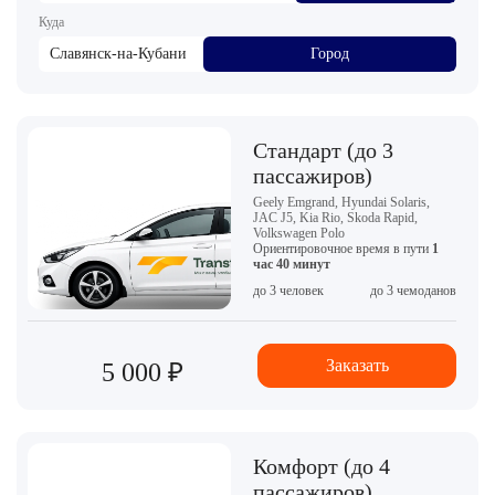
Куда
Славянск-на-Кубани
Город
Стандарт (до 3
пассажиров)
Geely Emgrand, Hyundai Solaris,
JAC J5, Kia Rio, Skoda Rapid,
Volkswagen Polo
Ориентировочное время в пути
1
час 40 минут
до 3 человек
до 3 чемоданов
Заказать
5 000 ₽
Комфорт (до 4
пассажиров)