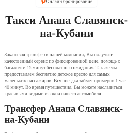
Онлайн бронирование
детское кресло предоставляется бесплатно). Далее
нужно указать контактные данные пассажира.
Введите имя, которое водитель напишет на
Такси Анапа Славянск-
табличке при встрече, контактный телефон и Email.
На электронную почту вы получите
подтверждение заказа. Телефон пригодится, если
на-Кубани
водитель не сможет найти вас в месте отправления.
Шаг №3. Укажите, как вы хотите оплатить заказ и
нажимаете кнопку «Забронировать трансфер».
Заказывая трансфер в нашей компании, Вы получите
Оплата производится через интернет-эквайринг
качественный сервис по фиксированной цене, помощь с
АО "Т-БАНК" (© 2006–2025, АО «Т-Банк»,
официальный сайт https://www.tbank.ru/business/,
багажом и 15 минут бесплатного ожидания. Так же мы
лицензия ЦБ РФ № 2673).
предоставляем бесплатно детское кресло для самых
маленьких пассажиров. Вся поездка займет примерно 1 час
Шаг №4. После получения заявки, наш менеджер
40 минут. Во время путешествия, Вы можете насладиться
проверит поступление денежных средств и
красивыми видами из окна нашего автомобиля.
свяжется с Вами для подверждения заказа и его
оплаты.
Трансфер Анапа Славянск-
на-Кубани